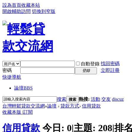
設為首頁
收藏本站
開啟輔助訪問
切換到窄版
找回密碼
自動登錄
密碼
立即註冊
登錄
快捷導航
論壇
BBS
搜索
熱搜:
活動
交友
discuz
搜索
台灣輕鬆貸款交流網
»
論壇
›
貸款方式
›
信用貸款
收藏本版
|
訂閱
信用貸款
今日:
0
|
主題:
208
|
排名