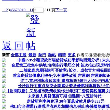
1
2
3
4
5
6
7
8
9
10
... 11
/ 11 頁
下一頁
返 回
新窗
全部主題
最新
熱門
熱帖
精華
更多
作者
回復/查看
最後
中國P2P小额貸款市場借貸成功率影响因素分析 | 未
合肥第三批集中供地:住宅实行毛坯交付,首次推出現房销
二胎家庭房屋限購可否放宽?长沙、成都官方积极回
首套房貸款優惠利率多少,有哪些政策-吉屋網-吉屋網知
哭了,買房利率高位套牢!還有救吗?銀行人说出“内幕
长沙銀行向重点防疫企業累计發放優惠利率貸款3.6亿
【財聞联播】又见楼市政策收紧!长沙取消二套房契税優惠,刘强
未來個人房貸優惠可期 但難回“八五折時代”
房貸新利率將兌現 30年百萬貸款月供少333元
佛山市台灣通行證辦理流程及相關信息/佛山去韩國签證辦