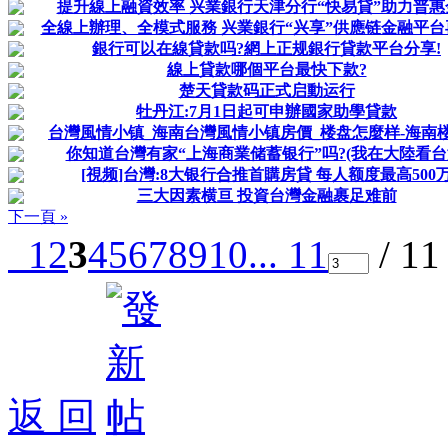
提升線上融資效率 兴業銀行天津分行“快易貸”助力普惠
全線上辦理、全模式服務 兴業銀行“兴享”供應链金融平台
銀行可以在線貸款吗?網上正规銀行貸款平台分享!
線上貸款哪個平台最快下款?
楚天貸款码正式启動运行
牡丹江:7月1日起可申辦國家助學貸款
台灣風情小镇_海南台灣風情小镇房價_楼盘怎麼样-海南
你知道台灣有家“上海商業储蓄银行”吗?(我在大陸看台
[視频]台灣:8大银行合推首購房貸 每人额度最高500
三大因素横亘 投資台灣金融裹足难前
下一頁 »
1
2
3
4
5
6
7
8
9
10
... 11
/ 1
返 回