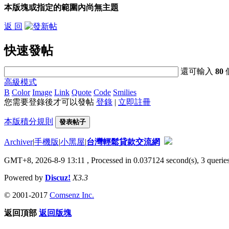
本版塊或指定的範圍內尚無主題
返 回
快速發帖
還可輸入
80
高級模式
B
Color
Image
Link
Quote
Code
Smilies
您需要登錄後才可以發帖
登錄
|
立即註冊
本版積分規則
發表帖子
Archiver
|
手機版
|
小黑屋
|
台灣輕鬆貸款交流網
GMT+8, 2026-8-9 13:11
, Processed in 0.037124 second(s), 3 queries
Powered by
Discuz!
X3.3
© 2001-2017
Comsenz Inc.
返回頂部
返回版塊