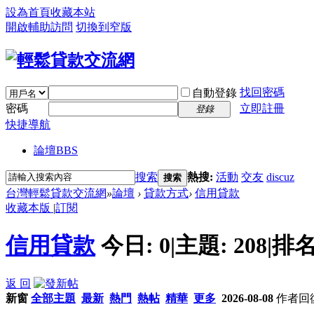
設為首頁
收藏本站
開啟輔助訪問
切換到窄版
找回密碼
自動登錄
密碼
立即註冊
登錄
快捷導航
論壇
BBS
搜索
熱搜:
活動
交友
discuz
搜索
台灣輕鬆貸款交流網
»
論壇
›
貸款方式
›
信用貸款
收藏本版
|
訂閱
信用貸款
今日:
0
|
主題:
208
|
排名
返 回
新窗
全部主題
最新
熱門
熱帖
精華
更多
2026-08-08
作者
回