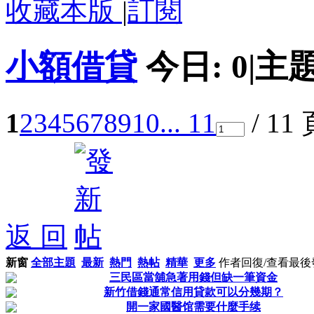
收藏本版
|
訂閱
小額借貸
今日:
0
|
主題
1
2
3
4
5
6
7
8
9
10
... 11
/ 11
返 回
新窗
全部主題
最新
熱門
熱帖
精華
更多
作者
回復/查看
最後
三民區當舖急著用錢但缺一筆資金
新竹借錢通常信用貸款可以分幾期？
開一家國醫馆需要什麼手续