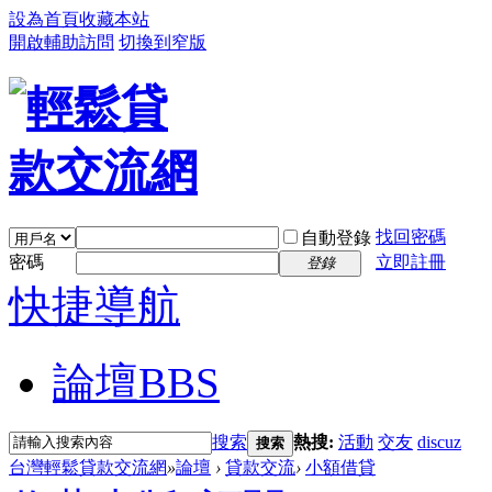
設為首頁
收藏本站
開啟輔助訪問
切換到窄版
找回密碼
自動登錄
密碼
立即註冊
登錄
快捷導航
論壇
BBS
搜索
熱搜:
活動
交友
discuz
搜索
台灣輕鬆貸款交流網
»
論壇
›
貸款交流
›
小額借貸