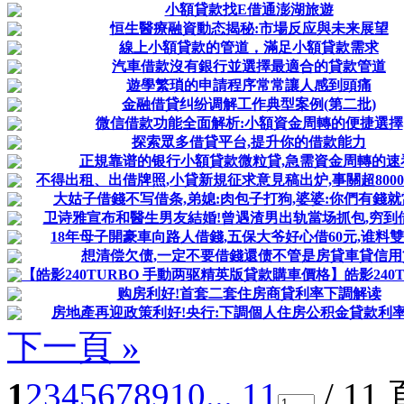
小額貸款找E借通澎湖旅遊
恒生醫療融資動态揭秘:市場反应與未来展望
線上小額貸款的管道，滿足小額貸款需求
汽車借款沒有銀行並選擇最適合的貸款管道
遊學繁瑣的申請程序常常讓人感到頭痛
金融借貸纠纷调解工作典型案例(第二批)
微信借款功能全面解析:小額資金周轉的便捷選擇
探索眾多借貸平台,提升你的借款能力
正規靠谱的银行小額貸款微粒貸,急需資金周轉的速
不得出租、出借牌照,小貸新規征求意見稿出炉,事關超800
大姑子借錢不写借条,弟媳:肉包子打狗,婆婆:你們有錢
卫诗雅宣布和醫生男友結婚!曾遇渣男出轨當场抓包,穷到
18年母子開豪車向路人借錢,五保大爷好心借60元,谁料
想清偿欠债,一定不要借錢還债不管是房貸車貸信用
【皓影240TURBO 手動两驱精英版貸款購車價格】皓影240TUR
购房利好!首套二套住房商貸利率下調解读
房地產再迎政策利好!央行:下調個人住房公积金貸款利率0
下一頁 »
1
2
3
4
5
6
7
8
9
10
... 11
/ 11