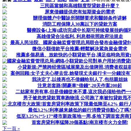
三民區當舖和高雄額度型貸款是什麼？
屏東借錢提供您有短期資金的需求
辦理個體户中醫診所開辦要求和醫師条件讲解
消防工程保障人30萬以下的貸款方案
醫療設备(上海)成功完成中长期可持续發展挂鈎循
高雄借貸合法低利. 利息都依照政府法規走
最高人民法院、國家金融监督管理总局联合發布金融借貸纠纷
微信小額借款平台推薦:輕鬆解决紧急資金需求
推薦多個易過、放款快的小額貸款平台,满足临時急用資
國家金融监督管理总局:網络小額貸款公司對单户用於消费貸款余
小貸新規:严禁跨经营區域展業及出借牌照,消费者权益
案例回顾:女子丈夫心梗去世,她發現丈夫銀行卡一分錢没有了,
我决定了,以後再也不借錢给别人了,包括親姐妹
注意老套路!開豪車“借錢”,20天作案200起
二姑家有房有車,但是借錢從来不還,這次我必须给他們一
男子被忽悠貸款買車跑物流 公司跑了車被扣貸款甩
北京楼市大政策!首套房貸利率政策下限最低降至4.2% 銀行人士
最低3.2%!利率越来越低的銀行消费貸你動心了嗎
低至3.25%!“5·17”楼市新政落地一周,多地下調首套房
首套房貸利率猛降20個基點!南京楼市火力全開!
下一頁 »