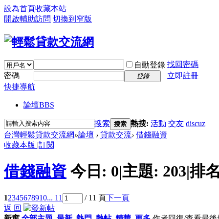
設為首頁
收藏本站
開啟輔助訪問
切換到窄版
找回密碼
自動登錄
密碼
立即註冊
登錄
快捷導航
論壇
BBS
搜索
熱搜:
活動
交友
discuz
搜索
台灣輕鬆貸款交流網
»
論壇
›
貸款交流
›
借錢融資
收藏本版
|
訂閱
借錢融資
今日:
0
|
主題:
203
|
排名
1
2
3
4
5
6
7
8
9
10
... 11
/ 11 頁
下一頁
返 回
新窗
全部主題
最新
熱門
熱帖
精華
更多
作者
回復/查看
最後