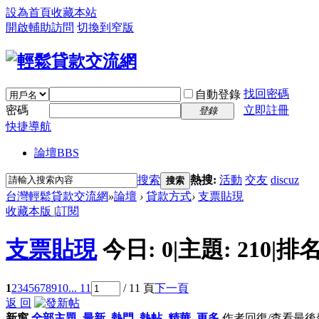
設為首頁
收藏本站
開啟輔助訪問
切換到窄版
找回密碼
自動登錄
密碼
立即註冊
登錄
快捷導航
論壇
BBS
搜索
熱搜:
活動
交友
discuz
搜索
台灣輕鬆貸款交流網
»
論壇
›
貸款方式
›
支票貼現
收藏本版
|
訂閱
支票貼現
今日:
0
|
主題:
210
|
排名
1
2
3
4
5
6
7
8
9
10
... 11
/ 11 頁
下一頁
返 回
新窗
全部主題
最新
熱門
熱帖
精華
更多
作者
回復/查看
最後