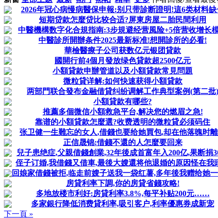
2026年冠心病慢病醫保申報:别只带診断證明!這6类材料缺
短期贷款怎麼贷比较合适?屏東房屋二胎民間利用
中醫機構数字化合規指南:3步規避经营風险+5倍营收增长
中醫診所開辦条件2025最新标准!想開診所的必看!
華檢醫療子公司获数亿元银团貸款
國開行前4個月發放绿色貸款超2500亿元
小額貸款申辦管道以及小額貸款常見問題
微粒貸详解:如何快速获得小額貸款
两部門联合發布金融借貸纠纷调解工作典型案例(第二批
小額貸款有哪些?
推薦多個微信小額救急平台,解决您的燃眉之急!
靠谱的小額貸款怎麼選?收费透明的微粒貸必须码住
张卫健一生難忘的女人,借錢也要给她買包,却在他落魄时
正信晟锦:借錢不還的人怎麼要回来
兒子患绝症,父親借錢創業,32年後成首富年入200亿,果断捐3
侄子订婚,我借錢又借車,最後大嫂還将他退婚的原因怪在我
回娘家借錢被拒,临走前嫂子送我一袋红薯,多年後我赠给她
房貸利率下調,你的房貸省錢攻略!
多地放楼市利好:房貸利率3.8%,每平补贴200元……
多家銀行降低消费貸利率,吸引客户,利率優惠券成新宠
下一頁 »