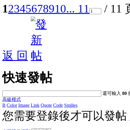
1
2
3
4
5
6
7
8
9
10
... 11
/ 11
返 回
快速發帖
還可輸入
80
高級模式
B
Color
Image
Link
Quote
Code
Smilies
您需要登錄後才可以發帖