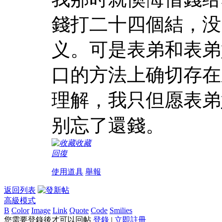
錢打二十四個結，没
义。可是表弟和表弟
口的方法上确切存在
理解，我只但愿表弟
别忘了還錢。
收藏
回復
使用道具
舉報
返回列表
高級模式
B
Color
Image
Link
Quote
Code
Smilies
您需要登錄後才可以回帖
登錄
|
立即註冊