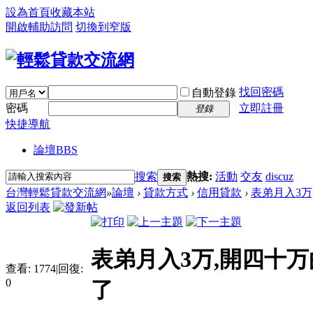
設為首頁
收藏本站
開啟輔助訪問
切換到窄版
找回密碼
自動登錄
密碼
立即註冊
登錄
快捷導航
論壇
BBS
搜索
熱搜:
活動
交友
discuz
搜索
台灣輕鬆貸款交流網
»
論壇
›
貸款方式
›
信用貸款
›
表弟月入3万
返回列表
表弟月入3万,開四十万
查看:
1774
|
回復:
0
了