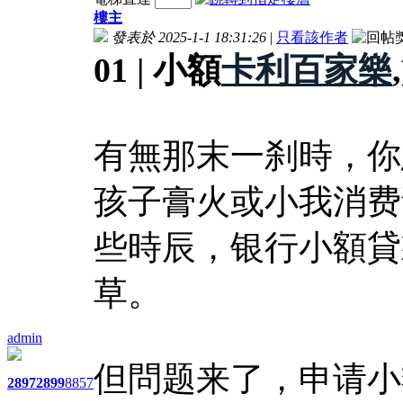
樓主
發表於 2025-1-1 18:31:26
|
只看該作者
01 | 小額
卡利百家樂
有無那末一刹時，你
孩子膏火或小我消费
些時辰，银行小額貸
草。
admin
但問题来了，申请小
2897
2899
8857