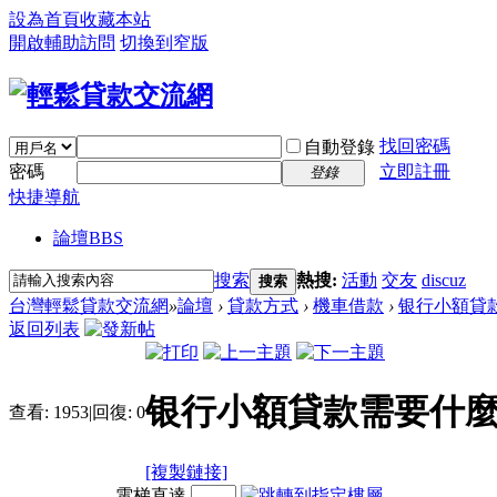
設為首頁
收藏本站
開啟輔助訪問
切換到窄版
找回密碼
自動登錄
密碼
立即註冊
登錄
快捷導航
論壇
BBS
搜索
熱搜:
活動
交友
discuz
搜索
台灣輕鬆貸款交流網
»
論壇
›
貸款方式
›
機車借款
›
银行小額貸
返回列表
银行小額貸款需要什
查看:
1953
|
回復:
0
[複製鏈接]
電梯直達