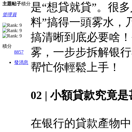
是“想貸就貸”。很多
主題
帖子
積分
管理員
料”搞得一頭雾水，
搞清晰到底必要啥！
積分
雾，一步步拆解银行
8857
發消息
帮忙你輕鬆上手！
02 | 小額貸款究
在银行的貸款產物中