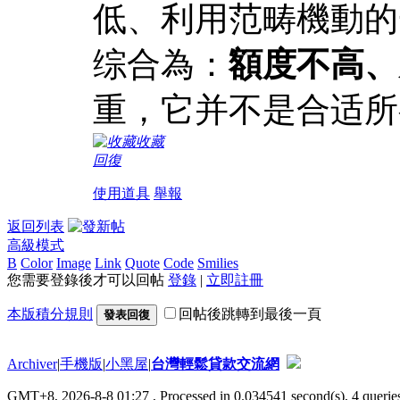
低、利用范畴機動的
综合為：
額度不高、
重，它并不是合适所
收藏
回復
使用道具
舉報
返回列表
高級模式
B
Color
Image
Link
Quote
Code
Smilies
您需要登錄後才可以回帖
登錄
|
立即註冊
本版積分規則
回帖後跳轉到最後一頁
發表回復
Archiver
|
手機版
|
小黑屋
|
台灣輕鬆貸款交流網
GMT+8, 2026-8-8 01:27
, Processed in 0.034541 second(s), 4 queries