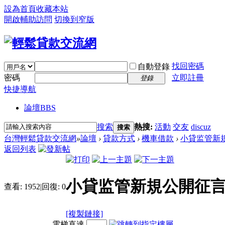
設為首頁
收藏本站
開啟輔助訪問
切換到窄版
找回密碼
自動登錄
密碼
立即註冊
登錄
快捷導航
論壇
BBS
搜索
熱搜:
活動
交友
discuz
搜索
台灣輕鬆貸款交流網
»
論壇
›
貸款方式
›
機車借款
›
小貸监管新規
返回列表
小貸监管新規公開征
查看:
1952
|
回復:
0
[複製鏈接]
電梯直達