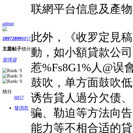
联網平台信息及產物
admin
此外，《收罗定見稿
2897
2899
8857
動，如小額貸款公司不
主題
帖子
積分
管理員
惹%Fs8G1%人@误
鼓吹，单方面鼓吹低
積分
诱告貸人過分欠债、
8857
發消息
骗、勒迫等方法向告
能力等不相合适的貸